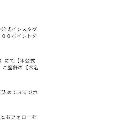
の公式インスタグ
３００ポイントを
）にて
【本公式
、ご登録の【お名
を込めて３００ポ
ひともフォローを