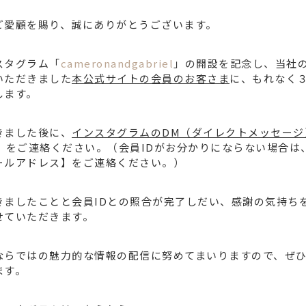
ご愛顧を賜り、誠にありがとうございます。
スタグラム「
cameronandgabriel
」の開設を記念し、当社
いただきました
本公式サイトの会員のお客さま
に、もれなく
します。
きました後に、
インスタグラムのDM（ダイレクトメッセージ
D】をご連絡ください。（会員IDがお分かりにならない場合は
ールアドレス】をご連絡ください。）
きましたことと会員IDとの照合が完了しだい、感謝の気持ち
せていただきます。
ならではの魅力的な情報の配信に努めてまいりますので、ぜ
ます。