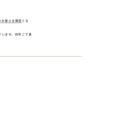
のお客さま限定
とな
ざいます。何卒ご了承