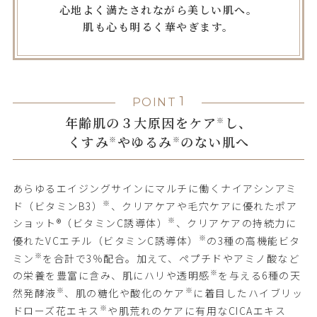
心地よく満たされながら美しい肌へ。
肌も心も明るく華やぎます。
1
POINT
年齢肌の３大原因をケア
し、
※
くすみ
やゆるみ
のない肌へ
※
※
あらゆるエイジングサインにマルチに働くナイアシンアミ
※
ド（ビタミンB3）
、クリアケアや毛穴ケアに優れたポア
※
ショット®（ビタミンC誘導体）
、クリアケアの持続力に
※
優れたVCエチル（ビタミンC誘導体）
の3種の高機能ビタ
※
ミン
を合計で3％配合。加えて、ペプチドやアミノ酸など
※
の栄養を豊富に含み、肌にハリや透明感
を与える6種の天
※
※
然発酵液
、肌の糖化や酸化のケア
に着目したハイブリッ
※
ドローズ花エキス
や肌荒れのケアに有用なCICAエキス