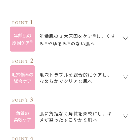
1
POINT
年齢肌の
年齢肌の３大原因をケア
し、くす
※
※
原因ケア
み
やゆるみ
のない肌へ
※
※
2
POINT
毛穴悩みの
毛穴トラブルを総合的にケアし、
総合ケア
なめらかでクリアな肌へ
3
POINT
角質の
肌に負担なく角質を柔軟にし、キ
柔軟ケア
メが整ったすこやかな肌へ
4
POINT