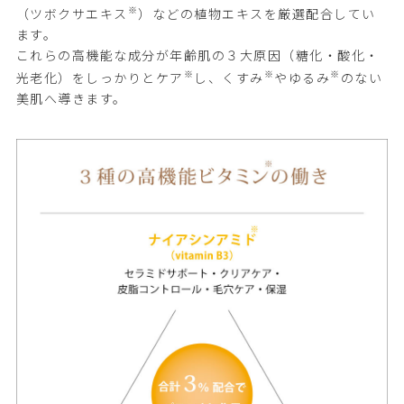
※
（ツボクサエキス
）などの植物エキスを厳選配合してい
ます。
これらの高機能な成分が年齢肌の３大原因（糖化・酸化・
※
※
※
光老化）をしっかりとケア
し、くすみ
やゆるみ
のない
美肌へ導きます。