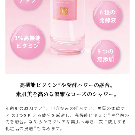
高機能ビタミン
や発酵パワーの融合。
※
素肌美を高める優雅なローズのシャワー。
※
年齢肌の原因ケア
、毛穴悩みの総合ケア、角質の柔軟ケ
※
ア の3つを叶える成分を厳選し、高機能ビタミン
や発酵の
力を融合。なめらかでクリアな美肌へ導き、次に使用する
※
化粧品の浸透
も高めます。