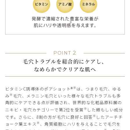
2
POINT
毛穴トラブルを総合的にケアし、
なめらかでクリアな肌へ
※
ビタミンC誘導体のポアショット®
は、つまり毛穴、ゆる
※
み
毛穴、メラニン毛穴といった様々な毛穴トラブルも多
角的にケアできる点が評価され、世界的な化粧品原料展の
※
ニキビ・毛穴カテゴリーで第2位を受賞
した頼もしい成分
※
です。さらに、8割の方が毛穴に良好と回答
したアーチチ
※
ョーク葉エキス
、角質細胞にハリを与えることで毛穴を
※