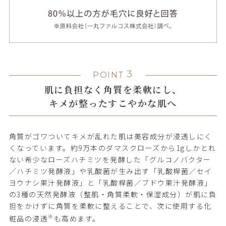
3
POINT
肌に負担なく角質を柔軟にし、
キメが整ったすこやかな肌へ
角質がゴワついてキメが乱れた肌は美容成分が浸透しにく
くなっています。約9万本のダマスクローズから1gしかとれ
ない希少なローズハチミツを発酵した「グルコノバクター
／ハチミツ発酵液」や乳酸菌が生み出す「乳酸桿菌／セイ
ヨウナシ果汁発酵液」と「乳酸桿菌／ブドウ果汁発酵液」
の3種の天然発酵液（整肌・角質柔軟・保湿成分）が肌に負
担をかけずに角質を柔軟に整えることで、次に使用する化
※
粧品の浸透
も高めます。