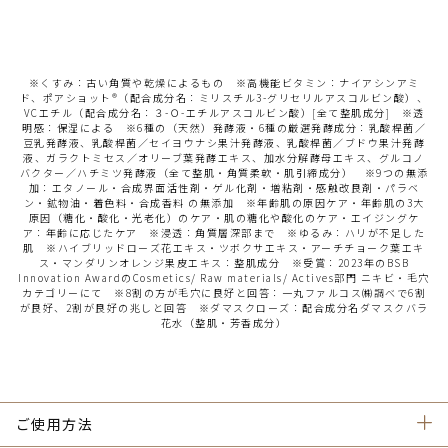
※くすみ：古い角質や乾燥によるもの ※高機能ビタミン：ナイアシンアミ
ド、ポアショット®（配合成分名：ミリスチル3-グリセリルアスコルビン酸）、
VCエチル（配合成分名：３-Ｏ-エチルアスコルビン酸）[全て整肌成分] ※透
明感：保湿による ※6種の（天然）発酵液・6種の厳選発酵成分：乳酸桿菌／
豆乳発酵液、乳酸桿菌／セイヨウナシ果汁発酵液、乳酸桿菌／ブドウ果汁発酵
液、ガラクトミセス／オリーブ葉発酵エキス、加水分解酵母エキス、グルコノ
バクター／ハチミツ発酵液（全て整肌・角質柔軟・肌引締成分） ※9つの無添
加：エタノール・合成界面活性剤・ゲル化剤・増粘剤・感触改良剤・パラベ
ン・鉱物油・着色料・合成香料 の無添加 ※年齢肌の原因ケア・年齢肌の3大
原因（糖化・酸化・光老化）のケア・肌の糖化や酸化のケア・エイジングケ
ア：年齢に応じたケア ※浸透：角質層深部まで ※ゆるみ：ハリが不足した
肌 ※ハイブリッドローズ花エキス・ツボクサエキス・アーチチョーク葉エキ
ス・マンダリンオレンジ果皮エキス：整肌成分 ※受賞：2023年のBSB
Innovation AwardのCosmetics/ Raw materials/ Actives部門 ニキビ・毛穴
カテゴリーにて ※8割の方が毛穴に良好と回答：一丸ファルコス㈱調べで6割
が良好、2割が良好の兆しと回答 ※ダマスクローズ：配合成分名ダマスクバラ
花水（整肌・芳香成分）
ご使用方法