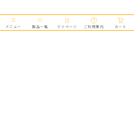
メニュー
製品一覧
マイページ
ご利用案内
カート
はじめての方へ
キャメロン&ガブリエルとは
会員登録で300pt
会員ポイントのご案内
SHOPPING
製品一覧
肌悩みから製品を探す
おすすめの組み合わせ例
お客さまの声
ご利用案内
よくあるご質問