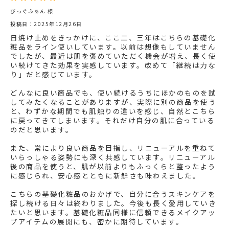
びっぐふぁん 様
投稿日：2025年12月26日
日焼け止めをきっかけに、ここ二、三年はこちらの基礎化
粧品をライン使いしています。以前は想像もしていません
でしたが、最近は肌を褒めていただく機会が増え、長く使
い続けてきた効果を実感しています。改めて「継続は力な
り」だと感じています。
どんなに良い商品でも、使い続けるうちにほかのものを試
してみたくなることがありますが、実際に別の商品を使う
と、わずかな期間でも肌触りの違いを感じ、自然とこちら
に戻ってきてしまいます。それだけ自分の肌に合っている
のだと思います。
また、常により良い商品を目指し、リニューアルを重ねて
いらっしゃる姿勢にも深く共感しています。リニューアル
後の商品を使うと、肌が以前よりもふっくらと整ったよう
に感じられ、安心感とともに新鮮さも味わえました。
こちらの基礎化粧品のおかげで、自分に合うスキンケアを
探し続ける日々は終わりました。今後も長く愛用していき
たいと思います。基礎化粧品同様に信頼できるメイクアッ
プアイテムの展開にも、密かに期待しています。